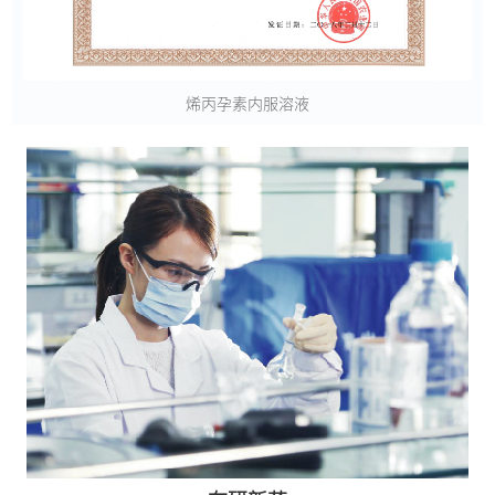
烯丙孕素内服溶液