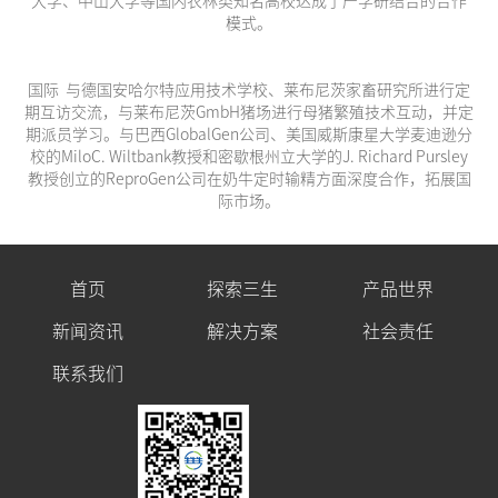
大学、中山大学等国内农林类知名高校达成了产学研结合的合作
模式。
国际 与德国安哈尔特应用技术学校、莱布尼茨家畜研究所进行定
期互访交流，与莱布尼茨GmbH猪场进行母猪繁殖技术互动，并定
期派员学习。与巴西GlobalGen公司、美国威斯康星大学麦迪逊分
校的MiloC. Wiltbank教授和密歇根州立大学的J. Richard Pursley
教授创立的ReproGen公司在奶牛定时输精方面深度合作，拓展国
际市场。
首页
探索三生
产品世界
新闻资讯
解决方案
社会责任
联系我们