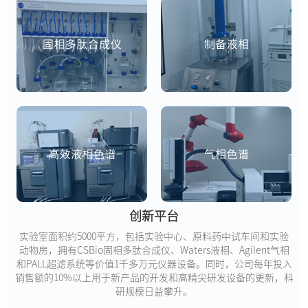
创新平台
实验室面积约5000平方，包括实验中心、原料药中试车间和实验
动物房，拥有CSBio固相多肽合成仪、Waters液相、Agilent气相
和PALL超滤系统等价值1千多万元仪器设备。同时，公司每年投入
销售额的10%以上用于新产品的开发和高精尖研发设备的更新，科
研规模日益攀升。