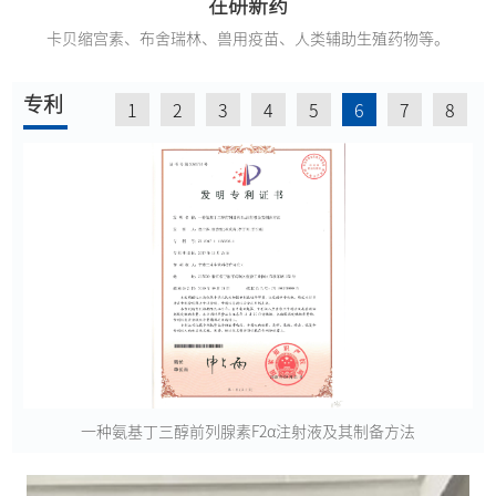
在研新药
卡贝缩宫素、布舍瑞林、兽用疫苗、人类辅助生殖药物等。
专利
1
2
3
4
5
6
7
8
一种氨基丁三醇前列腺素F2α注射液及其制备方法